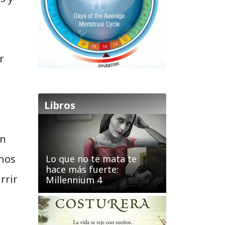
r
Libros
un
unos
Lo que no te mata te
hace más fuerte:
rrir
Millennium 4