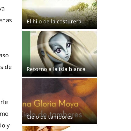
va
enas
El hilo de la costurera
caso
s de
Retorno a la isla blanca
rle
omo
Cielo de tambores
do y