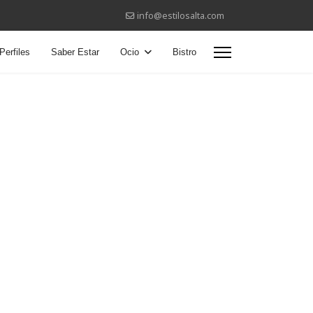
info@estilosalta.com
Perfiles
Saber Estar
Ocio
Bistro