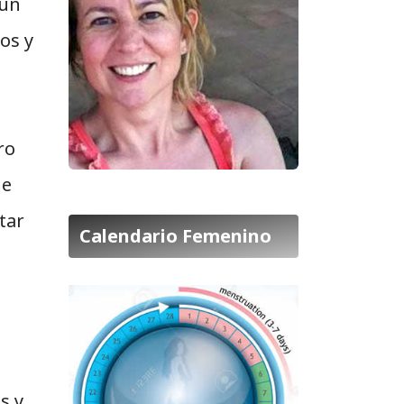
 un
os y
ro
de
tar
Calendario Femenino
a
s y