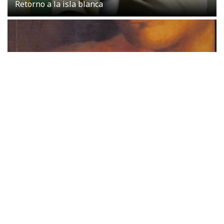
Retorno a la isla blanca
Cielo de tambores
Kylie Minogue presenta su libro 'Kylie/Fashion'