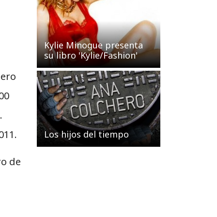
Kylie Minogue presenta
su libro 'Kylie/Fashion'
nero
00
.
011.
Los hijos del tiempo
ro de