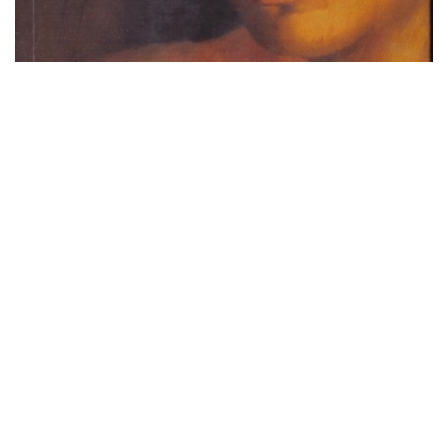
Cielo de tambores
Kylie Minogue presenta su libro 'Kylie/Fashion'