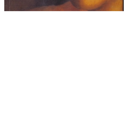
Cielo de tambores
Kylie Minogue presenta su libro 'Kylie/Fashion'
Los hijos del tiempo